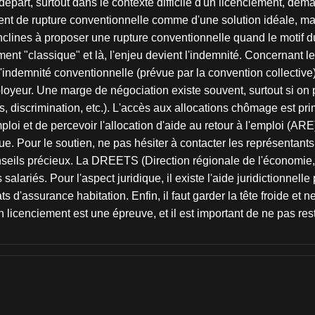
départ, surtout dans le contexte difficile d'un licenciement, de
nt de rupture conventionnelle comme d'une solution idéale, mais i
enclines à proposer une rupture conventionnelle quand le motif d
ment "classique" et là, l'enjeu devient l'indemnité. Concernant le
'indemnité conventionnelle (prévue par la convention collective) 
oyeur. Une marge de négociation existe souvent, surtout si on p
, discrimination, etc.). L'accès aux allocations chômage est prim
loi et de percevoir l'allocation d'aide au retour à l'emploi (AR
que. Pour le soutien, ne pas hésiter à contacter les représentant
seils précieux. La DREETS (Direction régionale de l'économie, de
es salariés. Pour l'aspect juridique, il existe l'aide juridiction
s d'assurance habitation. Enfin, il faut garder la tête froide et 
licenciement est une épreuve, et il est important de ne pas rest