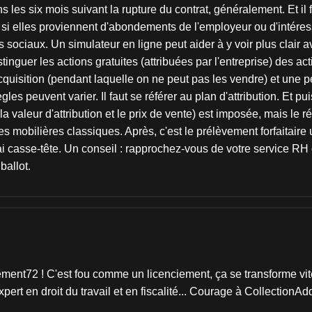
s les six mois suivant la rupture du contrat, généralement. Et il 
si elles proviennent d'abondements de l'employeur ou d'intéresse
 sociaux. Un simulateur en ligne peut aider à y voir plus clair 
distinguer les actions gratuites (attribuées par l'entreprise) de
acquisition (pendant laquelle on ne peut pas les vendre) et une p
es peuvent varier. Il faut se référer au plan d'attribution. Et pui
 la valeur d'attribution et le prix de vente) est imposée, mais le 
ues mobilières classiques. Après, c'est le prélèvement forfaitai
rai casse-tête. Un conseil : rapprochez-vous de votre service RH o
ballot.
ement72 ! C'est fou comme un licenciement, ça se transforme vit
ert en droit du travail et en fiscalité... Courage à CollectionAdd